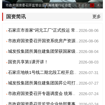
市政府国资委召开监管企业高标准履行社会责...
1
2
3
4
习近平经济思想指引中国经济高质量发展行稳致远
国资简讯
更多
石家庄市首家“词元工厂”正式投运 常山云数据中心正式对外提供AI...
2026-08-06
市政府国资委召开国资系统房产资源供需对接座谈会
2026-08-06
城发投集团所属住建集团荣获国家级、省级多项工法大奖
2026-08-04
国资共享第1课开讲！
2026-08-03
石家庄地铁1号线二期北段工程开启空载试运行
2026-07-31
城发投集团所属住建集团国昇公司打造“一站式”汽车服务新标杆
2026-07-27
市政府国资委召开专题调度会 统筹推进社会责任与科技创新提质增效
2026-07-24
市政府国资委召开监管企业外部董事工作座谈会
2026-07-24