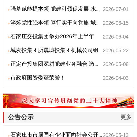
强基赋能提本领 党建引领促发展 水投集团举办2026年...
2026-07-01
淬炼党性强本领 笃行实干向党旗 城发投集团2026年上...
2026-06-15
石家庄交投集团举办2026年上半年党员发展对象集中培训...
2026-06-04
城发投集团所属城投集团机械公司组织开展河岸清洁主题党日...
2026-05-22
正定产投集团深耕党建业务融合 激活国企高质量发展强动能...
2026-05-08
市政府国资委获荣誉！
2026-04-03
公告公示
更多
石家庄市市属国有企业面向社会公开招聘管理及专业技术岗位人员的公告
2026-05-13