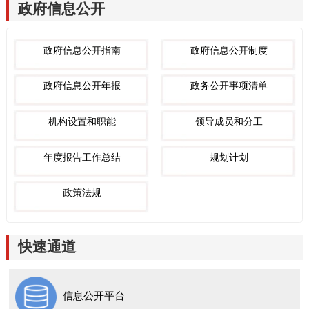
政府信息公开
政府信息公开指南
政府信息公开制度
政府信息公开年报
政务公开事项清单
机构设置和职能
领导成员和分工
年度报告工作总结
规划计划
政策法规
快速通道
信息公开平台